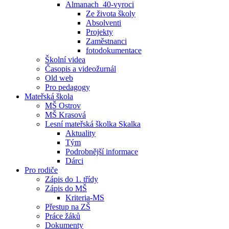
Almanach_40-vyroci
Ze života školy
Absolventi
Projekty
Zaměstnanci
fotodokumentace
Školní videa
Časopis a videožurnál
Old web
Pro pedagogy
Mateřská škola
MŠ Ostrov
MŠ Krasová
Lesní mateřská školka Skalka
Aktuality
Tým
Podrobnější informace
Dárci
Pro rodiče
Zápis do 1. třídy
Zápis do MŠ
Kriteria-MS
Přestup na ZŠ
Práce žáků
Dokumenty