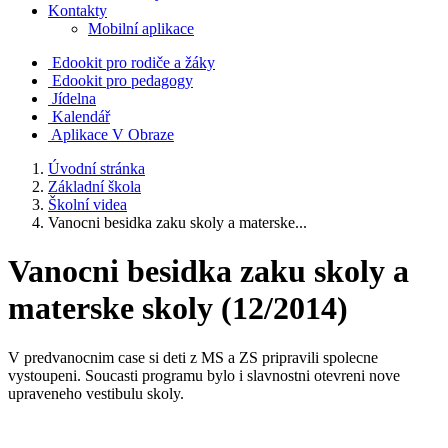
Kontakty
Mobilní aplikace
Edookit pro rodiče a žáky
Edookit pro pedagogy
Jídelna
Kalendář
Aplikace V Obraze
Úvodní stránka
Základní škola
Školní videa
Vanocni besidka zaku skoly a materske...
Vanocni besidka zaku skoly a
materske skoly (12/2014)
V predvanocnim case si deti z MS a ZS pripravili spolecne
vystoupeni. Soucasti programu bylo i slavnostni otevreni nove
upraveneho vestibulu skoly.