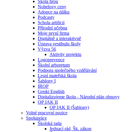
Škola hrou
Nobelovy ceny
Adopce na dálku
Podcasty
Schola artificii
Přírodní učebna
Moje první firma
Digitálně a interaktivně
Úprava vestibulu školy
Výzva 56
Aktivity projektu
Logoprevence
Školní arboretum
Podpora společného vzdělávání
Lesní mateřská škola
Šablony I
IROP
Genki English
Digitalizujeme školu - Národní plán obnovy
OP JAK II
OP JAK II (Šablony)
Volné pracovní pozice
Spolupráce
Školská rada
Jednací rád, Šk. zákon