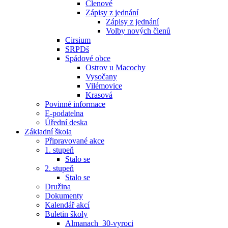
Členové
Zápisy z jednání
Zápisy z jednání
Volby nových členů
Cirsium
SRPDš
Spádové obce
Ostrov u Macochy
Vysočany
Vilémovice
Krasová
Povinné informace
E-podatelna
Úřední deska
Základní škola
Připravované akce
1. stupeň
Stalo se
2. stupeň
Stalo se
Družina
Dokumenty
Kalendář akcí
Buletin školy
Almanach_30-vyroci