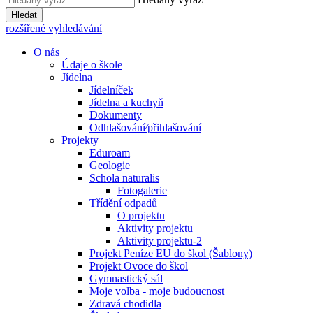
Hledat
rozšířené vyhledávání
O nás
Údaje o škole
Jídelna
Jídelníček
Jídelna a kuchyň
Dokumenty
Odhlašování⁄přihlašování
Projekty
Eduroam
Geologie
Schola naturalis
Fotogalerie
Třídění odpadů
O projektu
Aktivity projektu
Aktivity projektu-2
Projekt Peníze EU do škol (Šablony)
Projekt Ovoce do škol
Gymnastický sál
Moje volba - moje budoucnost
Zdravá chodidla