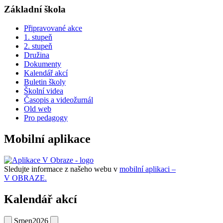
Základní škola
Připravované akce
1. stupeň
2. stupeň
Družina
Dokumenty
Kalendář akcí
Buletin školy
Školní videa
Časopis a videožurnál
Old web
Pro pedagogy
Mobilní aplikace
Sledujte informace z našeho webu v
mobilní aplikaci –
V OBRAZE.
Kalendář akcí
Srpen
2026