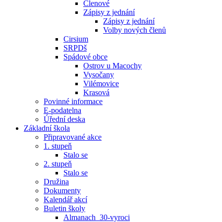
Členové
Zápisy z jednání
Zápisy z jednání
Volby nových členů
Cirsium
SRPDš
Spádové obce
Ostrov u Macochy
Vysočany
Vilémovice
Krasová
Povinné informace
E-podatelna
Úřední deska
Základní škola
Připravované akce
1. stupeň
Stalo se
2. stupeň
Stalo se
Družina
Dokumenty
Kalendář akcí
Buletin školy
Almanach_30-vyroci