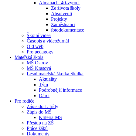
Almanach_40-vyroci
Ze života školy
Absolventi
Projekty
Zaměstnanci
fotodokumentace
Školní videa
Časopis a videožurnál
Old web
Pro pedagogy
Mateřská škola
MŠ Ostrov
MŠ Krasová
Lesní mateřská školka Skalka
Aktuality
Tým
Podrobnější informace
Dárci
Pro rodiče
Zápis do 1. třídy
Zápis do MŠ
Kriteria-MS
Přestup na ZŠ
Práce žáků
Dokumenty