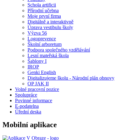
Schola artificii
Přírodní učebna
Moje první firma
Digitálně a interaktivně
Úprava vestibulu školy
Výzva 56
Logoprevence
Školní arboretum
Podpora společného vzdělávání
Lesní mateřská škola
Šablony I
IROP
Genki English
Digitalizujeme školu - Národní plán obnovy
OP JAK II
Volné pracovní pozice
Spolupráce
Povinné informace
E-podatelna
Úřední deska
Mobilní aplikace