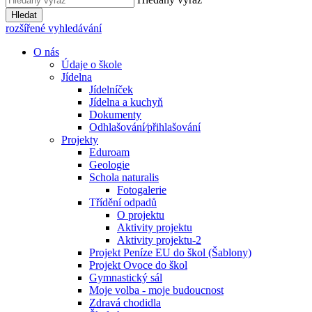
Hledat
rozšířené vyhledávání
O nás
Údaje o škole
Jídelna
Jídelníček
Jídelna a kuchyň
Dokumenty
Odhlašování⁄přihlašování
Projekty
Eduroam
Geologie
Schola naturalis
Fotogalerie
Třídění odpadů
O projektu
Aktivity projektu
Aktivity projektu-2
Projekt Peníze EU do škol (Šablony)
Projekt Ovoce do škol
Gymnastický sál
Moje volba - moje budoucnost
Zdravá chodidla