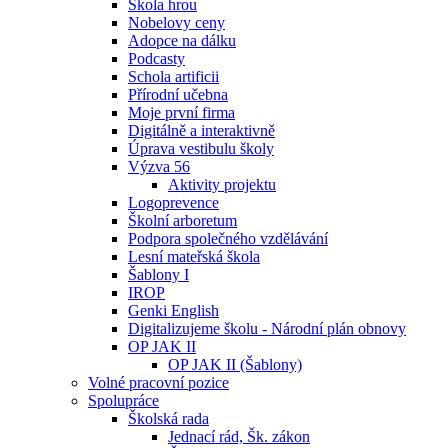
Škola hrou
Nobelovy ceny
Adopce na dálku
Podcasty
Schola artificii
Přírodní učebna
Moje první firma
Digitálně a interaktivně
Úprava vestibulu školy
Výzva 56
Aktivity projektu
Logoprevence
Školní arboretum
Podpora společného vzdělávání
Lesní mateřská škola
Šablony I
IROP
Genki English
Digitalizujeme školu - Národní plán obnovy
OP JAK II
OP JAK II (Šablony)
Volné pracovní pozice
Spolupráce
Školská rada
Jednací rád, Šk. zákon