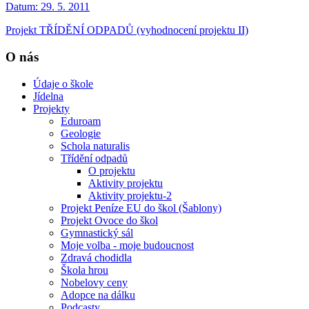
Datum:
29. 5. 2011
Projekt TŘÍDĚNÍ ODPADŮ (vyhodnocení projektu II)
O nás
Údaje o škole
Jídelna
Projekty
Eduroam
Geologie
Schola naturalis
Třídění odpadů
O projektu
Aktivity projektu
Aktivity projektu-2
Projekt Peníze EU do škol (Šablony)
Projekt Ovoce do škol
Gymnastický sál
Moje volba - moje budoucnost
Zdravá chodidla
Škola hrou
Nobelovy ceny
Adopce na dálku
Podcasty