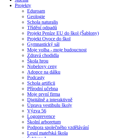
Projekty
Eduroam
Geologie
Schola naturalis
Třídění odpadů
Projekt Peníze EU do škol (Šablony)
Projekt Ovoce do škol
Gymnastický sál
Moje volba - moje budoucnost
Zdravá chodidla
Škola hrou
Nobelovy ceny
Adopce na dálku
Podcasty
Schola artificii
Přírodní učebna
Moje první firma
Digitálně a interaktivně
Úprava vestibulu školy
Výzva 56
Logoprevence
Školní arboretum
Podpora společného vzdělávání
Lesní mateřská škola