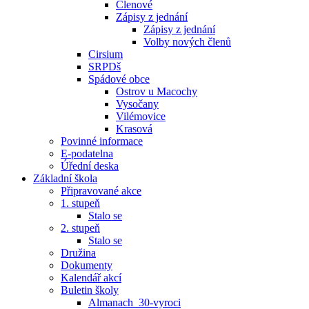
Členové
Zápisy z jednání
Zápisy z jednání
Volby nových členů
Cirsium
SRPDš
Spádové obce
Ostrov u Macochy
Vysočany
Vilémovice
Krasová
Povinné informace
E-podatelna
Úřední deska
Základní škola
Připravované akce
1. stupeň
Stalo se
2. stupeň
Stalo se
Družina
Dokumenty
Kalendář akcí
Buletin školy
Almanach_30-vyroci