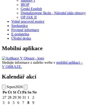
Šablony I
IROP
Genki English
Digitalizujeme školu - Národní plán obnovy
OP JAK II
Volné pracovní pozice
Spolupráce
Povinné informace
E-podatelna
Úřední deska
Mobilní aplikace
Sledujte informace z našeho webu v
mobilní aplikaci –
V OBRAZE.
Kalendář akcí
Srpen
2026
Po
Út
St
Čt
Pá
So
Ne
27
28
29
30
31
1
2
3
4
5
6
7
8
9