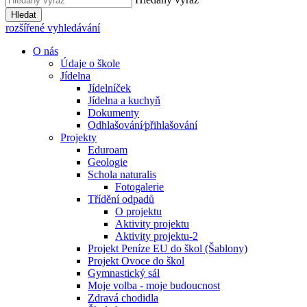
Hledat
rozšířené vyhledávání
O nás
Údaje o škole
Jídelna
Jídelníček
Jídelna a kuchyň
Dokumenty
Odhlašování⁄přihlašování
Projekty
Eduroam
Geologie
Schola naturalis
Fotogalerie
Třídění odpadů
O projektu
Aktivity projektu
Aktivity projektu-2
Projekt Peníze EU do škol (Šablony)
Projekt Ovoce do škol
Gymnastický sál
Moje volba - moje budoucnost
Zdravá chodidla