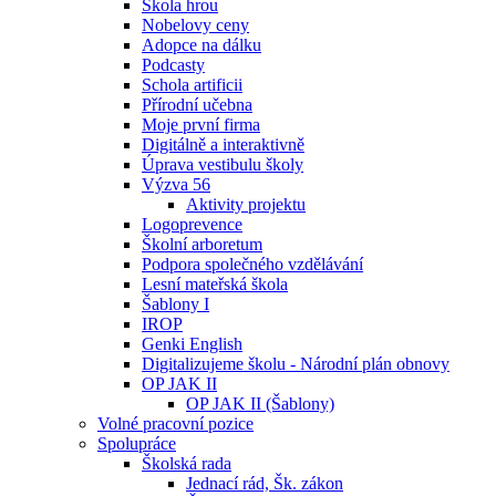
Škola hrou
Nobelovy ceny
Adopce na dálku
Podcasty
Schola artificii
Přírodní učebna
Moje první firma
Digitálně a interaktivně
Úprava vestibulu školy
Výzva 56
Aktivity projektu
Logoprevence
Školní arboretum
Podpora společného vzdělávání
Lesní mateřská škola
Šablony I
IROP
Genki English
Digitalizujeme školu - Národní plán obnovy
OP JAK II
OP JAK II (Šablony)
Volné pracovní pozice
Spolupráce
Školská rada
Jednací rád, Šk. zákon