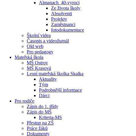
Almanach_40-vyroci
Ze života školy
Absolventi
Projekty
Zaměstnanci
fotodokumentace
Školní videa
Časopis a videožurnál
Old web
Pro pedagogy
Mateřská škola
MŠ Ostrov
MŠ Krasová
Lesní mateřská školka Skalka
Aktuality
Tým
Podrobnější informace
Dárci
Pro rodiče
Zápis do 1. třídy
Zápis do MŠ
Kriteria-MS
Přestup na ZŠ
Práce žáků
Dokumenty