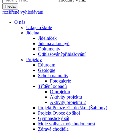
Hledat
rozšířené vyhledávání
O nás
Údaje o škole
Jídelna
Jídelníček
Jídelna a kuchyň
Dokumenty
Odhlašování⁄přihlašování
Projekty
Eduroam
Geologie
Schola naturalis
Fotogalerie
Třídění odpadů
O projektu
Aktivity projektu
Aktivity projektu-2
Projekt Peníze EU do škol (Šablony)
Projekt Ovoce do škol
Gymnastický sál
Moje volba - moje budoucnost
Zdravá chodidla