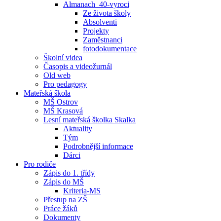
Almanach_40-vyroci
Ze života školy
Absolventi
Projekty
Zaměstnanci
fotodokumentace
Školní videa
Časopis a videožurnál
Old web
Pro pedagogy
Mateřská škola
MŠ Ostrov
MŠ Krasová
Lesní mateřská školka Skalka
Aktuality
Tým
Podrobnější informace
Dárci
Pro rodiče
Zápis do 1. třídy
Zápis do MŠ
Kriteria-MS
Přestup na ZŠ
Práce žáků
Dokumenty