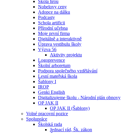
Škola hrou
Nobelovy ceny
Adopce na dálku
Podcasty
Schola artificii
Přírodní učebna
Moje první firma
Digitálně a interaktivně
Úprava vestibulu školy
Výzva 56
Aktivity projektu
Logoprevence
Školní arboretum
Podpora společného vzdělávání
Lesní mateřská škola
Šablony I
IROP
Genki English
Digitalizujeme školu - Národní plán obnovy
OP JAK II
OP JAK II (Šablony)
Volné pracovní pozice
Spolupráce
Školská rada
Jednací rád, Šk. zákon