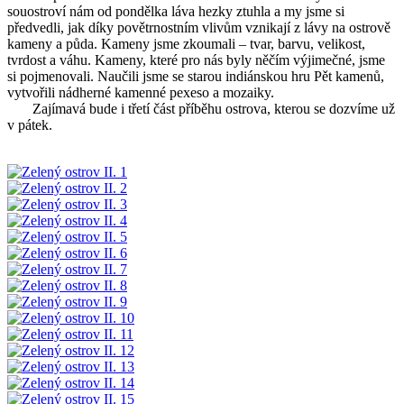
souostroví nám od pondělka láva hezky ztuhla a my jsme si
předvedli, jak díky povětrnostním vlivům vznikají z lávy na ostrově
kameny a půda. Kameny jsme zkoumali – tvar, barvu, velikost,
tvrdost a váhu. Kameny, které pro nás byly něčím výjimečné, jsme
si pojmenovali. Naučili jsme se starou indiánskou hru Pět kamenů,
vytvořili nádherné kamenné pexeso a mozaiky.
Zajímavá bude i třetí část příběhu ostrova, kterou se dozvíme už
v pátek.