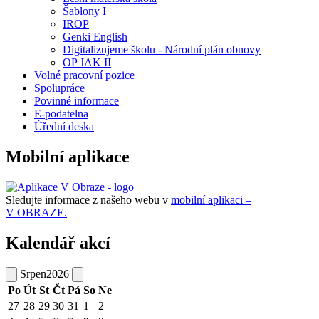
Šablony I
IROP
Genki English
Digitalizujeme školu - Národní plán obnovy
OP JAK II
Volné pracovní pozice
Spolupráce
Povinné informace
E-podatelna
Úřední deska
Mobilní aplikace
Sledujte informace z našeho webu v
mobilní aplikaci –
V OBRAZE.
Kalendář akcí
Srpen
2026
Po
Út
St
Čt
Pá
So
Ne
27
28
29
30
31
1
2