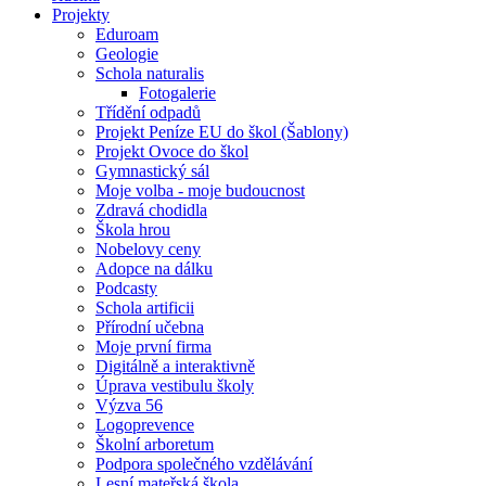
Projekty
Eduroam
Geologie
Schola naturalis
Fotogalerie
Třídění odpadů
Projekt Peníze EU do škol (Šablony)
Projekt Ovoce do škol
Gymnastický sál
Moje volba - moje budoucnost
Zdravá chodidla
Škola hrou
Nobelovy ceny
Adopce na dálku
Podcasty
Schola artificii
Přírodní učebna
Moje první firma
Digitálně a interaktivně
Úprava vestibulu školy
Výzva 56
Logoprevence
Školní arboretum
Podpora společného vzdělávání
Lesní mateřská škola