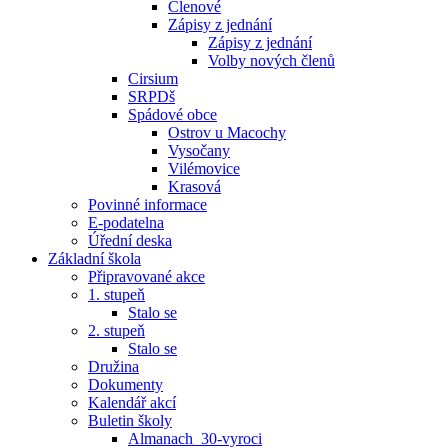
Členové
Zápisy z jednání
Zápisy z jednání
Volby nových členů
Cirsium
SRPDš
Spádové obce
Ostrov u Macochy
Vysočany
Vilémovice
Krasová
Povinné informace
E-podatelna
Úřední deska
Základní škola
Připravované akce
1. stupeň
Stalo se
2. stupeň
Stalo se
Družina
Dokumenty
Kalendář akcí
Buletin školy
Almanach_30-vyroci