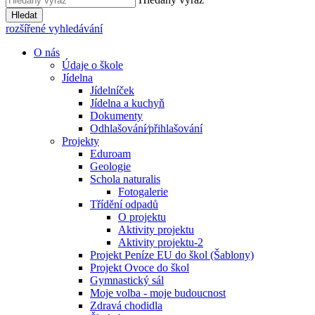
Hledat
rozšířené vyhledávání
O nás
Údaje o škole
Jídelna
Jídelníček
Jídelna a kuchyň
Dokumenty
Odhlašování⁄přihlašování
Projekty
Eduroam
Geologie
Schola naturalis
Fotogalerie
Třídění odpadů
O projektu
Aktivity projektu
Aktivity projektu-2
Projekt Peníze EU do škol (Šablony)
Projekt Ovoce do škol
Gymnastický sál
Moje volba - moje budoucnost
Zdravá chodidla