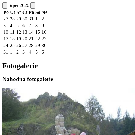
Srpen
2026
Po
Út
St
Čt
Pá
So
Ne
27
28
29
30
31
1
2
3
4
5
6
7
8
9
10
11
12
13
14
15
16
17
18
19
20
21
22
23
24
25
26
27
28
29
30
31
1
2
3
4
5
6
Fotogalerie
Náhodná fotogalerie