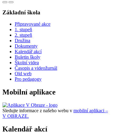
Základní škola
Připravované akce
1. stupeň
2. stupeň
Družina
Dokumenty
Kalendář akcí
Buletin školy
Školní videa
Časopis a videožurnál
Old web
Pro pedagogy
Mobilní aplikace
Sledujte informace z našeho webu v
mobilní aplikaci –
V OBRAZE.
Kalendář akcí