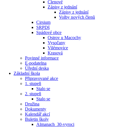
Členové
Zápisy z jednání
Zápisy z jednání
Volby nových členů
Cirsium
SRPDš
Spádové obce
Ostrov u Macochy
Vysočany
Vilémovice
Krasová
Povinné informace
E-podatelna
Úřední deska
Základní škola
Připravované akce
1. stupeň
Stalo se
2. stupeň
Stalo se
Družina
Dokumenty
Kalendář akcí
Buletin školy
Almanach_30-vyroci