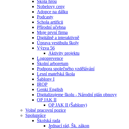
Škola hrou
Nobelovy ceny
Adopce na dálku
Podcasty
Schola artificii
Přírodní učebna
Moje první firma
Digitálně a interaktivně
Úprava vestibulu školy
Výzva 56
Aktivity projektu
Logoprevence
Školní arboretum
Podpora společného vzdělávání
Lesní mateřská škola
Šablony I
IROP
Genki English
Digitalizujeme školu - Národní plán obnovy
OP JAK II
OP JAK II (Šablony)
Volné pracovní pozice
Spolupráce
Školská rada
Jednací rád, Šk. zákon