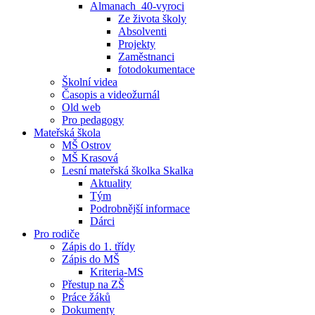
Almanach_40-vyroci
Ze života školy
Absolventi
Projekty
Zaměstnanci
fotodokumentace
Školní videa
Časopis a videožurnál
Old web
Pro pedagogy
Mateřská škola
MŠ Ostrov
MŠ Krasová
Lesní mateřská školka Skalka
Aktuality
Tým
Podrobnější informace
Dárci
Pro rodiče
Zápis do 1. třídy
Zápis do MŠ
Kriteria-MS
Přestup na ZŠ
Práce žáků
Dokumenty