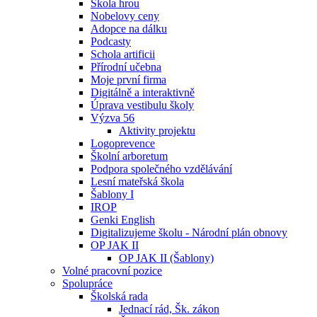
Škola hrou
Nobelovy ceny
Adopce na dálku
Podcasty
Schola artificii
Přírodní učebna
Moje první firma
Digitálně a interaktivně
Úprava vestibulu školy
Výzva 56
Aktivity projektu
Logoprevence
Školní arboretum
Podpora společného vzdělávání
Lesní mateřská škola
Šablony I
IROP
Genki English
Digitalizujeme školu - Národní plán obnovy
OP JAK II
OP JAK II (Šablony)
Volné pracovní pozice
Spolupráce
Školská rada
Jednací rád, Šk. zákon