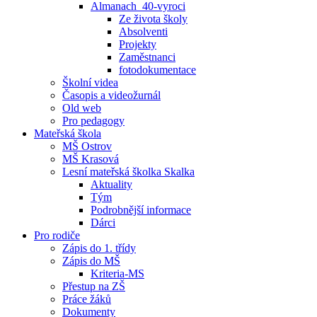
Almanach_40-vyroci
Ze života školy
Absolventi
Projekty
Zaměstnanci
fotodokumentace
Školní videa
Časopis a videožurnál
Old web
Pro pedagogy
Mateřská škola
MŠ Ostrov
MŠ Krasová
Lesní mateřská školka Skalka
Aktuality
Tým
Podrobnější informace
Dárci
Pro rodiče
Zápis do 1. třídy
Zápis do MŠ
Kriteria-MS
Přestup na ZŠ
Práce žáků
Dokumenty