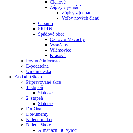
Členové
Zápisy z jednání
Zápisy z jednání
Volby nových členů
Cirsium
SRPDš
Spádové obce
Ostrov u Macochy
Vysočany
Vilémovice
Krasová
Povinné informace
E-podatelna
Úřední deska
Základní škola
Připravované akce
1. stupeň
Stalo se
2. stupeň
Stalo se
Družina
Dokumenty
Kalendář akcí
Buletin školy
Almanach_30-vyroci