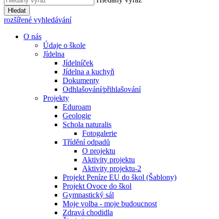
Hledat
rozšířené vyhledávání
O nás
Údaje o škole
Jídelna
Jídelníček
Jídelna a kuchyň
Dokumenty
Odhlašování⁄přihlašování
Projekty
Eduroam
Geologie
Schola naturalis
Fotogalerie
Třídění odpadů
O projektu
Aktivity projektu
Aktivity projektu-2
Projekt Peníze EU do škol (Šablony)
Projekt Ovoce do škol
Gymnastický sál
Moje volba - moje budoucnost
Zdravá chodidla