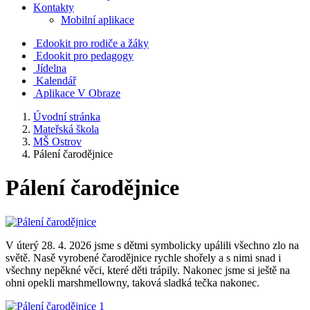
Kontakty
Mobilní aplikace
Edookit pro rodiče a žáky
Edookit pro pedagogy
Jídelna
Kalendář
Aplikace V Obraze
Úvodní stránka
Mateřská škola
MŠ Ostrov
Pálení čarodějnice
Pálení čarodějnice
V úterý 28. 4. 2026 jsme s dětmi symbolicky upálili všechno zlo na
světě. Nasě vyrobené čarodějnice rychle shořely a s nimi snad i
všechny nepěkné věci, které děti trápily. Nakonec jsme si ještě na
ohni opekli marshmellowny, taková sladká tečka nakonec.