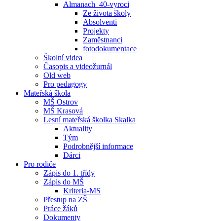
Almanach_40-vyroci
Ze života školy
Absolventi
Projekty
Zaměstnanci
fotodokumentace
Školní videa
Časopis a videožurnál
Old web
Pro pedagogy
Mateřská škola
MŠ Ostrov
MŠ Krasová
Lesní mateřská školka Skalka
Aktuality
Tým
Podrobnější informace
Dárci
Pro rodiče
Zápis do 1. třídy
Zápis do MŠ
Kriteria-MS
Přestup na ZŠ
Práce žáků
Dokumenty