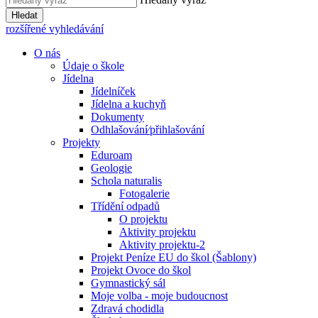
Hledat
rozšířené vyhledávání
O nás
Údaje o škole
Jídelna
Jídelníček
Jídelna a kuchyň
Dokumenty
Odhlašování⁄přihlašování
Projekty
Eduroam
Geologie
Schola naturalis
Fotogalerie
Třídění odpadů
O projektu
Aktivity projektu
Aktivity projektu-2
Projekt Peníze EU do škol (Šablony)
Projekt Ovoce do škol
Gymnastický sál
Moje volba - moje budoucnost
Zdravá chodidla