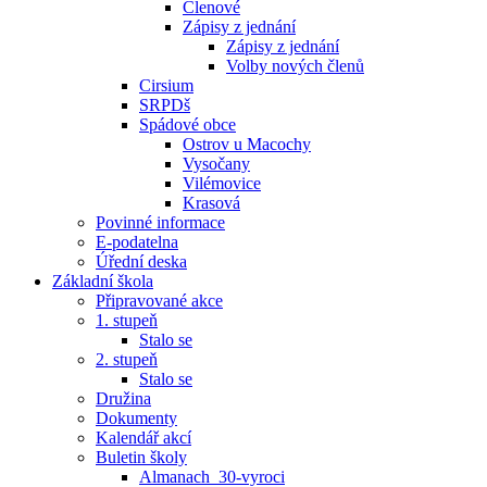
Členové
Zápisy z jednání
Zápisy z jednání
Volby nových členů
Cirsium
SRPDš
Spádové obce
Ostrov u Macochy
Vysočany
Vilémovice
Krasová
Povinné informace
E-podatelna
Úřední deska
Základní škola
Připravované akce
1. stupeň
Stalo se
2. stupeň
Stalo se
Družina
Dokumenty
Kalendář akcí
Buletin školy
Almanach_30-vyroci