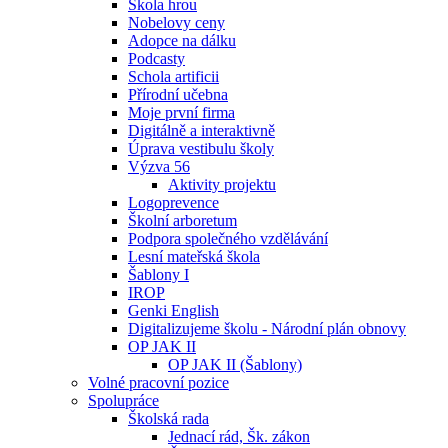
Škola hrou
Nobelovy ceny
Adopce na dálku
Podcasty
Schola artificii
Přírodní učebna
Moje první firma
Digitálně a interaktivně
Úprava vestibulu školy
Výzva 56
Aktivity projektu
Logoprevence
Školní arboretum
Podpora společného vzdělávání
Lesní mateřská škola
Šablony I
IROP
Genki English
Digitalizujeme školu - Národní plán obnovy
OP JAK II
OP JAK II (Šablony)
Volné pracovní pozice
Spolupráce
Školská rada
Jednací rád, Šk. zákon